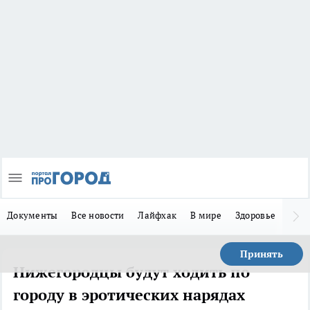
Документы
Все новости
Лайфхак
В мире
Здоровье
Зака
Принять
Нижегородцы будут ходить по
городу в эротических нарядах