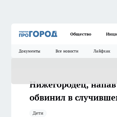
Общество
Инц
Документы
Все новости
Лайфхак
Нижегородец, напав
обвинил в случивше
Дети