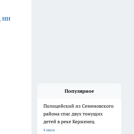
д НН
Популярное
Полицейский из Семеновского
района спас двух тонущих
детей в реке Керженец
9 июля