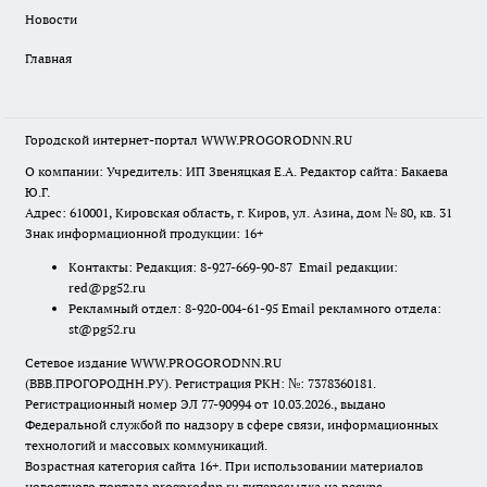
Новости
Главная
Городской интернет-портал WWW.PROGORODNN.RU
О компании: Учредитель: ИП Звеняцкая Е.А. Редактор сайта: Бакаева
Ю.Г.
Адрес: 610001, Кировская область, г. Киров, ул. Азина, дом № 80, кв. 31
Знак информационной продукции: 16+
Контакты: Редакция: 8-927-669-90-87 Email редакции:
red@pg52.ru
Рекламный отдел: 8-920-004-61-95 Email рекламного отдела:
st@pg52.ru
Сетевое издание WWW.PROGORODNN.RU
(ВВВ.ПРОГОРОДНН.РУ). Регистрация РКН: №: 7378360181.
Регистрационный номер ЭЛ 77-90994 от 10.03.2026., выдано
Федеральной службой по надзору в сфере связи, информационных
технологий и массовых коммуникаций.
Возрастная категория сайта 16+. При использовании материалов
новостного портала progorodnn.ru гиперссылка на ресурс