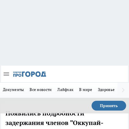
Документы
Все новости
Лайфхак
В мире
Здоровье
Зака
Принять
Появились подробности
задержания членов "Оккупай-