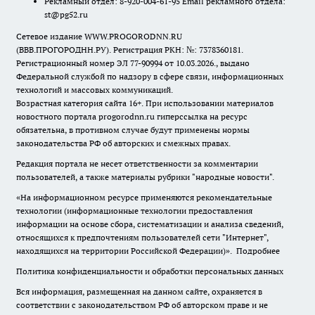
Рекламный отдел: 8-920-004-61-95 Email рекламного отдела:
st@pg52.ru
Сетевое издание WWW.PROGORODNN.RU
(ВВВ.ПРОГОРОДНН.РУ). Регистрация РКН: №: 7378360181.
Регистрационный номер ЭЛ 77-90994 от 10.03.2026., выдано
Федеральной службой по надзору в сфере связи, информационных
технологий и массовых коммуникаций.
Возрастная категория сайта 16+. При использовании материалов
новостного портала progorodnn.ru гиперссылка на ресурс
обязательна
,
в противном случае будут применены нормы
законодательства РФ об авторских и смежных правах.
Редакция портала не несет ответственности за комментарии
пользователей, а также материалы рубрики "народные новости".
«На информационном ресурсе применяются рекомендательные
технологии (информационные технологии предоставления
информации на основе сбора, систематизации и анализа сведений,
относящихся к предпочтениям пользователей сети "Интернет",
находящихся на территории Российской Федерации)».
Подробнее
Политика конфиденциальности и обработки персональных данных
Вся информация, размещенная на данном сайте, охраняется в
соответствии с законодательством РФ об авторском праве и не