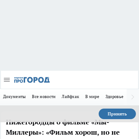
Документы
Все новости
Лайфхак
В мире
Здоровье
Зака
Принять
Нижегородцы о фильме «Мы-
Миллеры»: «Фильм хорош, но не