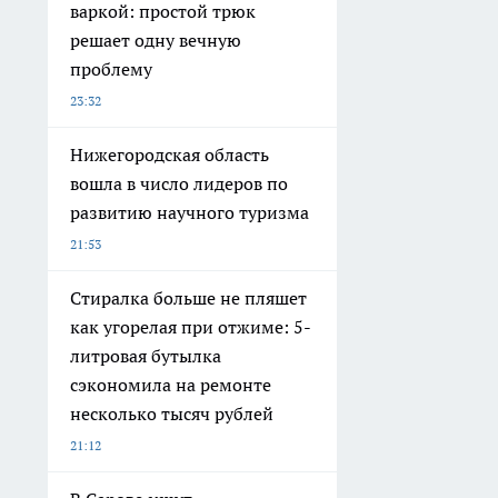
20:02
Старый дачный туалет
можно забыть: россияне
нашли вариант, который не
стыдно показать гостям
19:50
На Горьковской магистрали
число травмированных за
полгода снизилось на 12%
19:28