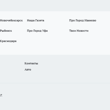
.ru
@pg52.ru
я РКН: №: 7378360181. Регистрационный номер ЭЛ 77-90994 от 10.03.2026., 
тного портала progorodnn.ru гиперссылка на ресурс обязательна
,
в противном 
елей, а также материалы рубрики "народные новости".
гии (информационные технологии предоставления информации на основе сбор
итории Российской Федерации)».
Подробнее
твии с законодательством РФ об авторском праве и не подлежит использовани
менного разрешения правообладателя.
нимаете условия «
Cоглашения
»