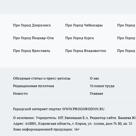
Адрес: 610001, Кировская область, г. Киров, ул. Азина, дом № 80, кв. 31
Знак информационной продукции: 16+
Контакты: Редакция: 8-927-669-90-87 Email редакции: red@pg52
Рекламный отдел: 8-920-004-61-95 Email рекламного отдела: st
Сетевое издание WWW.PROGORODNN.RU (ВВВ.ПРОГОРОДНН.РУ). Регистраци
информационных технологий и массовых коммуникаций.
Возрастная категория сайта 16+. При использовании материалов новос
смежных правах.
Редакция портала не несет ответственности за комментарии пользоват
«На информационном ресурсе применяются рекомендательные техноло
предпочтениям пользователей сети "Интернет", находящихся на терр
Политика конфиденциальности и обработки персональных данных
Вся информация, размещенная на данном сайте, охраняется в соответс
воспроизведению, распространению, переработке не иначе как с пись
Внимание!
Совершая любые действия на сайте, вы автоматически при
16+