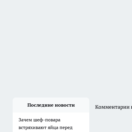
Нижегородская область
вошла в число лидеров по
развитию научного туризма
21:53
Стиралка больше не пляшет
как угорелая при отжиме: 5-
литровая бутылка
сэкономила на ремонте
несколько тысяч рублей
21:12
В Сарове ищут
проектировщика для
ремонта музейных укрытий
на 198 человек