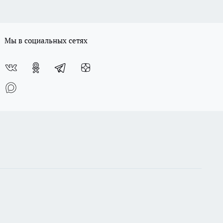
выдано Федеральной службой по надзору в сфере связи,
случае будут применены нормы законодательства РФ об авторских и
а, систематизации и анализа сведений, относящихся к
ю кем-либо в какой бы то ни было форме, в том числе