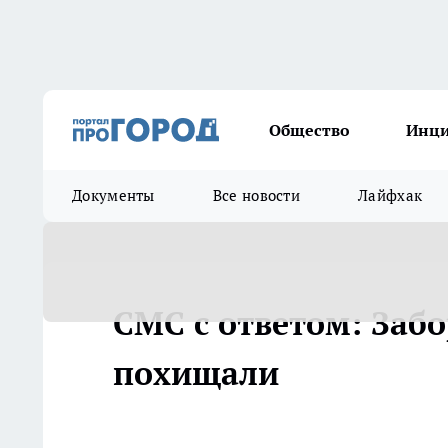
Общество
Инц
Документы
Все новости
Лайфхак
СМС с ответом: Заб
похищали