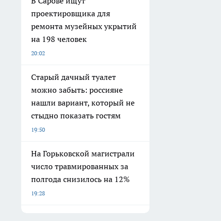
Про Город Дзержинск
Про Город Чебоксары
Про Город
Про Город Йошкар-Ола
Про Город Курск
Про Город
Про Город Ярославль
Про Город Владивосток
Про Город
Обзорные статьи и пресс-релизы
О нас
Редакционная политика
Условия труда
Новости
Главная
Городской интернет-портал WWW.PROGORODNN.RU
О компании: Учредитель: ИП Звеняцкая Е.А. Редактор сайта: Бакаева Ю.