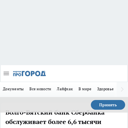
Документы
Все новости
Лайфхак
В мире
Здоровье
Зака
Принять
Волго-Вятский банк Сбербанка
обслуживает более 6,6 тысячи