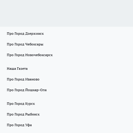
Про Город Дзержинск
Про Город Чебоксары
Про Город Новочебоксарск
Наша Газета
Про Город Иваново
Про Город Йошкар-Ола
Про Город Курск
Про Город Рыбинск
Про Город Уфа