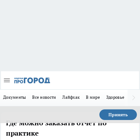
Документы
Все новости
Лайфхак
В мире
Здоровье
Зака
Принять
Где можно заказать отчет по
практике