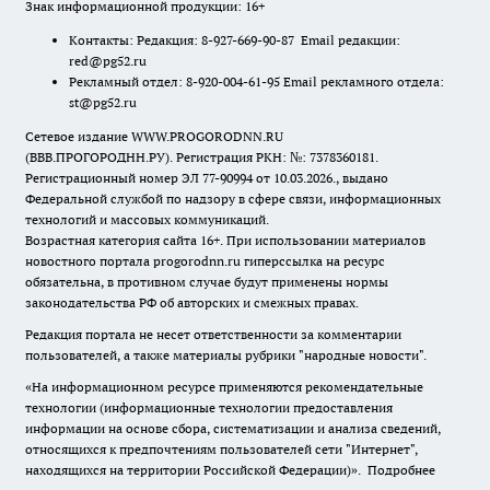
Знак информационной продукции: 16+
Контакты: Редакция: 8-927-669-90-87 Email редакции:
red@pg52.ru
Рекламный отдел: 8-920-004-61-95 Email рекламного отдела:
st@pg52.ru
Сетевое издание WWW.PROGORODNN.RU
(ВВВ.ПРОГОРОДНН.РУ). Регистрация РКН: №: 7378360181.
Регистрационный номер ЭЛ 77-90994 от 10.03.2026., выдано
Федеральной службой по надзору в сфере связи, информационных
технологий и массовых коммуникаций.
Возрастная категория сайта 16+. При использовании материалов
новостного портала progorodnn.ru гиперссылка на ресурс
обязательна
,
в противном случае будут применены нормы
законодательства РФ об авторских и смежных правах.
Редакция портала не несет ответственности за комментарии
пользователей, а также материалы рубрики "народные новости".
«На информационном ресурсе применяются рекомендательные
технологии (информационные технологии предоставления
информации на основе сбора, систематизации и анализа сведений,
относящихся к предпочтениям пользователей сети "Интернет",
находящихся на территории Российской Федерации)».
Подробнее