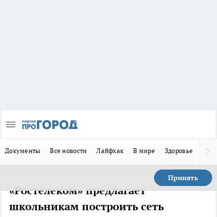
Документы
Все новости
Лайфхак
В мире
Здоровье
Зака
Принять
«Ростелеком» предлагает
школьникам построить сеть