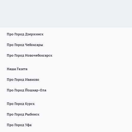
Про Город Дзержинск
Про Город Чебоксары
Про Город Новочебоксарск
Наша Газета
Про Город Иваново
Про Город Йошкар-Ола
Про Город Курск
Про Город Рыбинск
Про Город Уфа