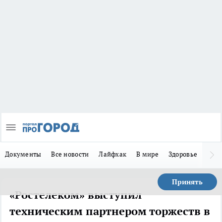
Документы
Все новости
Лайфхак
В мире
Здоровье
Зака
Принять
«Ростелеком» выступил
техническим партнером торжеств в