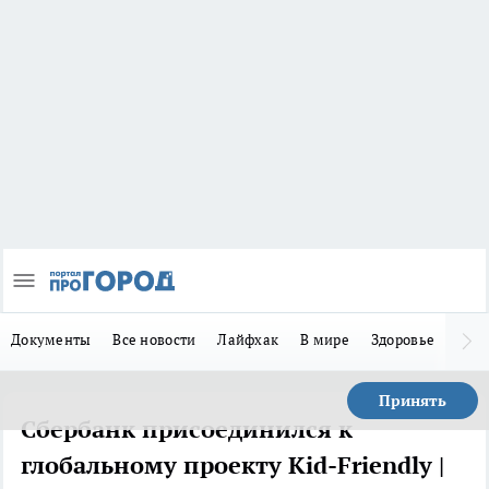
Документы
Все новости
Лайфхак
В мире
Здоровье
Зака
Принять
Сбербанк присоединился к
глобальному проекту Kid-Friendly |