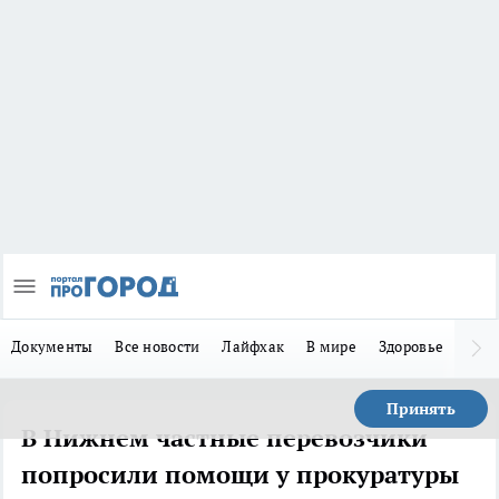
Документы
Все новости
Лайфхак
В мире
Здоровье
Зака
Принять
В Нижнем частные перевозчики
попросили помощи у прокуратуры