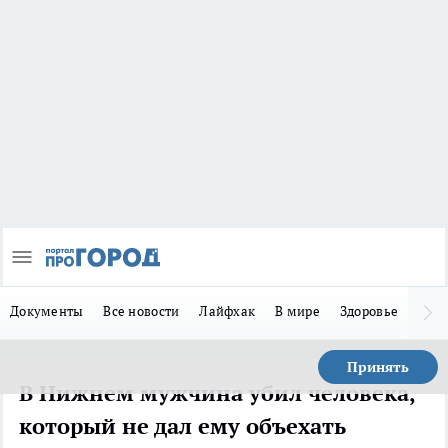
Документы
Все новости
Лайфхак
В мире
Здоровье
Зака
Принять
В Нижнем мужчина убил человека,
который не дал ему объехать