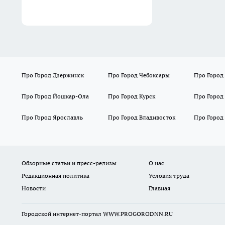
Про Город Дзержинск
Про Город Чебоксары
Про Город
Про Город Йошкар-Ола
Про Город Курск
Про Город
Про Город Ярославль
Про Город Владивосток
Про Город
Обзорные статьи и пресс-релизы
О нас
Редакционная политика
Условия труда
Новости
Главная
Городской интернет-портал WWW.PROGORODNN.RU