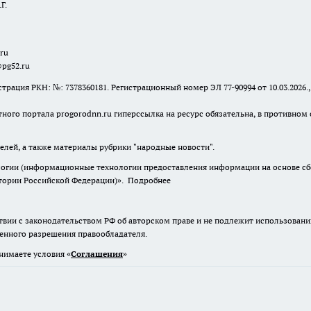
Г.
.ru
@pg52.ru
я РКН: №: 7378360181. Регистрационный номер ЭЛ 77-90994 от 10.03.2026., 
тного портала progorodnn.ru гиперссылка на ресурс обязательна
,
в противном 
елей, а также материалы рубрики "народные новости".
гии (информационные технологии предоставления информации на основе сбор
итории Российской Федерации)».
Подробнее
твии с законодательством РФ об авторском праве и не подлежит использовани
менного разрешения правообладателя.
нимаете условия «
Cоглашения
»