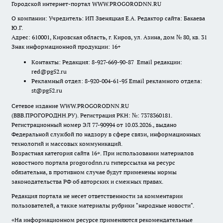
Городской интернет-портал WWW.PROGORODNN.RU
О компании: Учредитель: ИП Звеняцкая Е.А. Редактор сайта: Бакаева
Ю.Г.
Адрес: 610001, Кировская область, г. Киров, ул. Азина, дом № 80, кв. 31
Знак информационной продукции: 16+
Контакты: Редакция: 8-927-669-90-87 Email редакции:
red@pg52.ru
Рекламный отдел: 8-920-004-61-95 Email рекламного отдела:
st@pg52.ru
Сетевое издание WWW.PROGORODNN.RU
(ВВВ.ПРОГОРОДНН.РУ). Регистрация РКН: №: 7378360181.
Регистрационный номер ЭЛ 77-90994 от 10.03.2026., выдано
Федеральной службой по надзору в сфере связи, информационных
технологий и массовых коммуникаций.
Возрастная категория сайта 16+. При использовании материалов
новостного портала progorodnn.ru гиперссылка на ресурс
обязательна
,
в противном случае будут применены нормы
законодательства РФ об авторских и смежных правах.
Редакция портала не несет ответственности за комментарии
пользователей, а также материалы рубрики "народные новости".
«На информационном ресурсе применяются рекомендательные