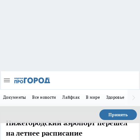
Документы
Все новости
Лайфхак
В мире
Здоровье
Зака
Принять
Нижегородский аэропорт перешел
на летнее расписание