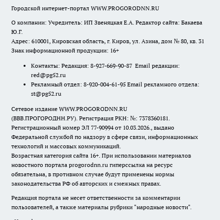
Городской интернет-портал WWW.PROGORODNN.RU
О компании: Учредитель: ИП Звеняцкая Е.А. Редактор сайта: Бакаева
Ю.Г.
Адрес: 610001, Кировская область, г. Киров, ул. Азина, дом № 80, кв. 31
Знак информационной продукции: 16+
Контакты: Редакция: 8-927-669-90-87 Email редакции:
red@pg52.ru
Рекламный отдел: 8-920-004-61-95 Email рекламного отдела:
st@pg52.ru
Сетевое издание WWW.PROGORODNN.RU
(ВВВ.ПРОГОРОДНН.РУ). Регистрация РКН: №: 7378360181.
Регистрационный номер ЭЛ 77-90994 от 10.03.2026., выдано
Федеральной службой по надзору в сфере связи, информационных
технологий и массовых коммуникаций.
Возрастная категория сайта 16+. При использовании материалов
новостного портала progorodnn.ru гиперссылка на ресурс
обязательна
,
в противном случае будут применены нормы
законодательства РФ об авторских и смежных правах.
Редакция портала не несет ответственности за комментарии
пользователей, а также материалы рубрики "народные новости".