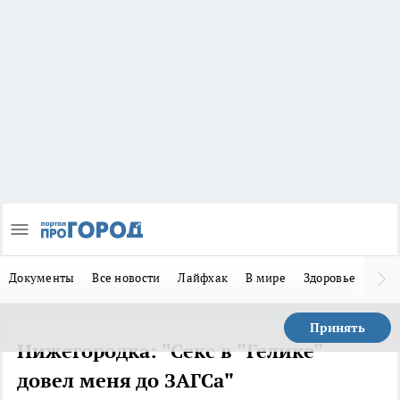
Документы
Все новости
Лайфхак
В мире
Здоровье
Зака
Принять
Нижегородка: "Секс в "Гелике"
довел меня до ЗАГСа"