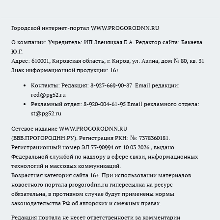
Городской интернет-портал WWW.PROGORODNN.RU
О компании: Учредитель: ИП Звеняцкая Е.А. Редактор сайта: Бакаева
Ю.Г.
Адрес: 610001, Кировская область, г. Киров, ул. Азина, дом № 80, кв. 31
Знак информационной продукции: 16+
Контакты: Редакция: 8-927-669-90-87 Email редакции:
red@pg52.ru
Рекламный отдел: 8-920-004-61-95 Email рекламного отдела:
st@pg52.ru
Сетевое издание WWW.PROGORODNN.RU
(ВВВ.ПРОГОРОДНН.РУ). Регистрация РКН: №: 7378360181.
Регистрационный номер ЭЛ 77-90994 от 10.03.2026., выдано
Федеральной службой по надзору в сфере связи, информационных
технологий и массовых коммуникаций.
Возрастная категория сайта 16+. При использовании материалов
новостного портала progorodnn.ru гиперссылка на ресурс
обязательна
,
в противном случае будут применены нормы
законодательства РФ об авторских и смежных правах.
Редакция портала не несет ответственности за комментарии