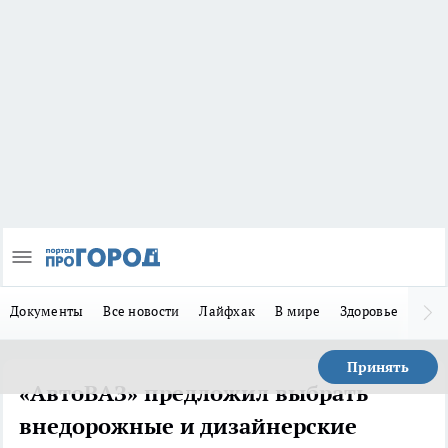
Документы
Все новости
Лайфхак
В мире
Здоровье
Зака
Принять
«АвтоВАЗ» предложил выбрать
внедорожные и дизайнерские