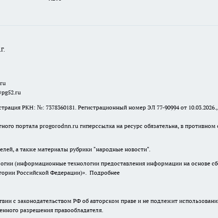
Г.
.ru
@pg52.ru
я РКН: №: 7378360181. Регистрационный номер ЭЛ 77-90994 от 10.03.2026., 
тного портала progorodnn.ru гиперссылка на ресурс обязательна
,
в противном 
елей, а также материалы рубрики "народные новости".
гии (информационные технологии предоставления информации на основе сбор
итории Российской Федерации)».
Подробнее
твии с законодательством РФ об авторском праве и не подлежит использовани
менного разрешения правообладателя.