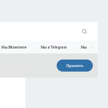
Мы ВКонтакте
Мы в Telegram
Мы в MAX
Принять