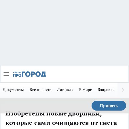
Документы
Все новости
Лайфхак
В мире
Здоровье
Зака
Принять
Изобретены новые дворники,
которые сами очищаются от снега