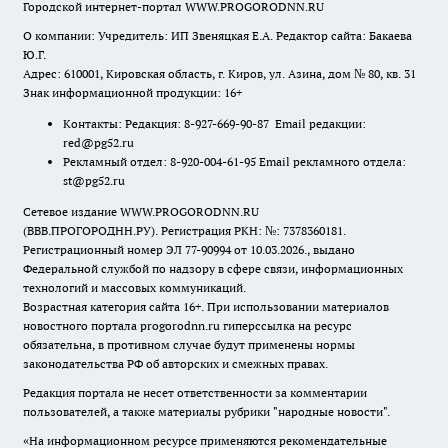
Городской интернет-портал WWW.PROGORODNN.RU
О компании: Учредитель: ИП Звеняцкая Е.А. Редактор сайта: Бакаева
Ю.Г.
Адрес: 610001, Кировская область, г. Киров, ул. Азина, дом № 80, кв. 31
Знак информационной продукции: 16+
Контакты: Редакция: 8-927-669-90-87 Email редакции:
red@pg52.ru
Рекламный отдел: 8-920-004-61-95 Email рекламного отдела:
st@pg52.ru
Сетевое издание WWW.PROGORODNN.RU
(ВВВ.ПРОГОРОДНН.РУ). Регистрация РКН: №: 7378360181.
Регистрационный номер ЭЛ 77-90994 от 10.03.2026., выдано
Федеральной службой по надзору в сфере связи, информационных
технологий и массовых коммуникаций.
Возрастная категория сайта 16+. При использовании материалов
новостного портала progorodnn.ru гиперссылка на ресурс
обязательна
,
в противном случае будут применены нормы
законодательства РФ об авторских и смежных правах.
Редакция портала не несет ответственности за комментарии
пользователей, а также материалы рубрики "народные новости".
«На информационном ресурсе применяются рекомендательные