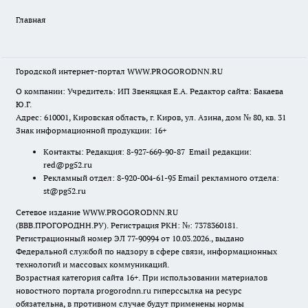
Главная
Городской интернет-портал WWW.PROGORODNN.RU
О компании: Учредитель: ИП Звеняцкая Е.А. Редактор сайта: Бакаева
Ю.Г.
Адрес: 610001, Кировская область, г. Киров, ул. Азина, дом № 80, кв. 31
Знак информационной продукции: 16+
Контакты: Редакция: 8-927-669-90-87 Email редакции:
red@pg52.ru
Рекламный отдел: 8-920-004-61-95 Email рекламного отдела:
st@pg52.ru
Сетевое издание WWW.PROGORODNN.RU
(ВВВ.ПРОГОРОДНН.РУ). Регистрация РКН: №: 7378360181.
Регистрационный номер ЭЛ 77-90994 от 10.03.2026., выдано
Федеральной службой по надзору в сфере связи, информационных
технологий и массовых коммуникаций.
Возрастная категория сайта 16+. При использовании материалов
новостного портала progorodnn.ru гиперссылка на ресурс
обязательна
,
в противном случае будут применены нормы