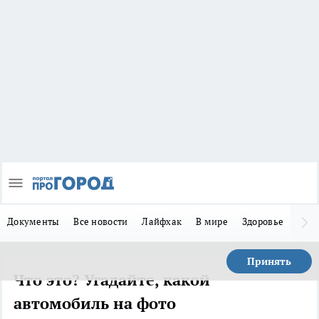
Документы
Все новости
Лайфхак
В мире
Здоровье
Зака
Принять
Что это? Угадайте, какой
автомобиль на фото