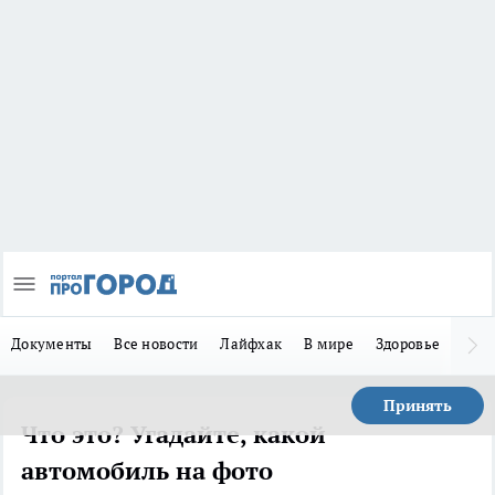
Документы
Все новости
Лайфхак
В мире
Здоровье
Зака
Принять
Что это? Угадайте, какой
автомобиль на фото