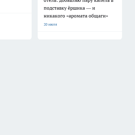
отель: добавляю пару капель в
подставку ёршика — и
никакого «аромата общаги»
20 июля