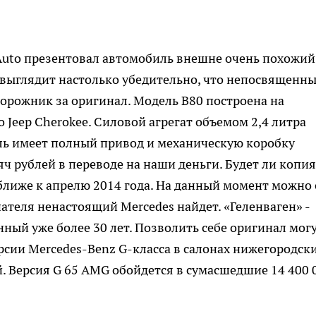
Auto презентовал автомобиль внешне очень похожий
 выглядит настолько убедительно, что непосвященн
орожник за оригинал. Модель B80 построена на
Jeep Cherokee. Силовой агрегат объемом 2,4 литра
ль имеет полный привод и механическую коробку
яч рублей в переводе на наши деньги. Будет ли копия
 ближе к апрелю 2014 года. На данный момент можно 
пателя ненастоящий Mercedes найдет. «Геленваген» -
ный уже более 30 лет. Позволить себе оригинал могу
рсии Mercedes-Benz G-класса в салонах нижегородск
й. Версия G 65 AMG обойдется в сумасшедшие 14 400 