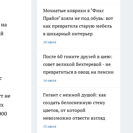
Мохнатые коврики в "Фикс
Прайсе" взяла не под обувь: вот
 на
как превратила старую мебель
ый
в шикарный интерьер
10 июля
После 60 гоните друзей в шею:
совет великой Бехтеревой - не
превратиться в овощ на пенсии
с
14 июля
Гигант с нежной душой: как
т не
создать белоснежную стену
их
цветов, от которой
000
невозможно отвести взгляд
13 июля