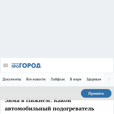
Документы
Все новости
Лайфхак
В мире
Здоровье
Зака
Принять
Зима в Нижнем: Какой
автомобильный подогреватель