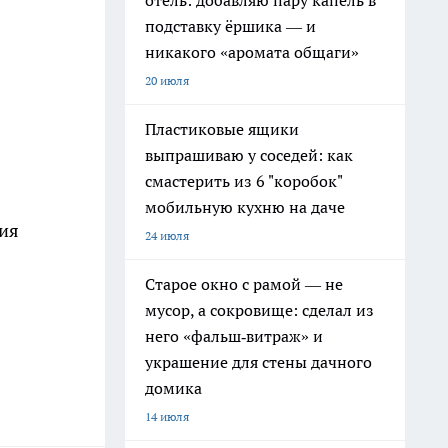
отель: добавляю пару капель в
подставку ёршика — и
никакого «аромата общаги»
20 июля
Пластиковые ящики
выпрашиваю у соседей: как
смастерить из 6 "коробок"
мобильную кухню на даче
лия
24 июля
Старое окно с рамой — не
мусор, а сокровище: сделал из
него «фальш‑витраж» и
украшение для стены дачного
домика
14 июля