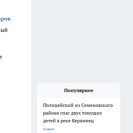
аров
ный
е
Популярное
Полицейский из Семеновского
района спас двух тонущих
детей в реке Керженец
9 июля