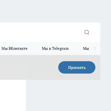
Мы ВКонтакте
Мы в Telegram
Мы в MAX
Принять