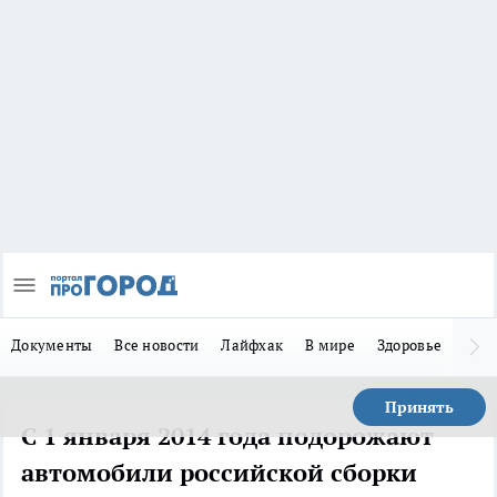
Документы
Все новости
Лайфхак
В мире
Здоровье
Зака
Принять
С 1 января 2014 года подорожают
автомобили российской сборки