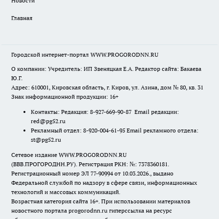
Новости
Главная
Городской интернет-портал WWW.PROGORODNN.RU
О компании: Учредитель: ИП Звеняцкая Е.А. Редактор сайта: Бакаева
Ю.Г.
Адрес: 610001, Кировская область, г. Киров, ул. Азина, дом № 80, кв. 31
Знак информационной продукции: 16+
Контакты: Редакция: 8-927-669-90-87 Email редакции:
red@pg52.ru
Рекламный отдел: 8-920-004-61-95 Email рекламного отдела:
st@pg52.ru
Сетевое издание WWW.PROGORODNN.RU
(ВВВ.ПРОГОРОДНН.РУ). Регистрация РКН: №: 7378360181.
Регистрационный номер ЭЛ 77-90994 от 10.03.2026., выдано
Федеральной службой по надзору в сфере связи, информационных
технологий и массовых коммуникаций.
Возрастная категория сайта 16+. При использовании материалов
новостного портала progorodnn.ru гиперссылка на ресурс