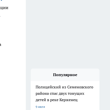
ации
1
а
Популярное
Полицейский из Семеновского
района спас двух тонущих
детей в реке Керженец
9 июля