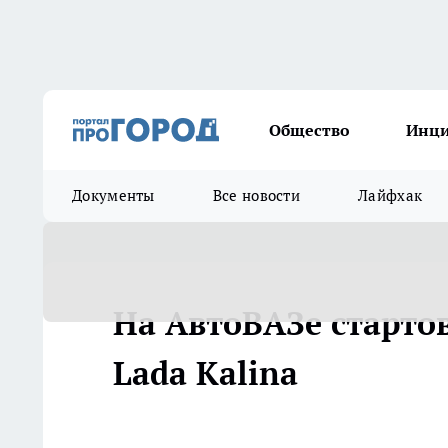
Общество
Инц
Документы
Все новости
Лайфхак
На АвтоВАЗе старто
Lada Kalina