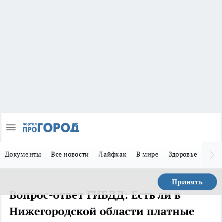
Документы
Все новости
Лайфхак
В мире
Здоровье
Зака
Принять
Вопрос-ответ ГИБДД: Есть ли в
Нижегородской области платные