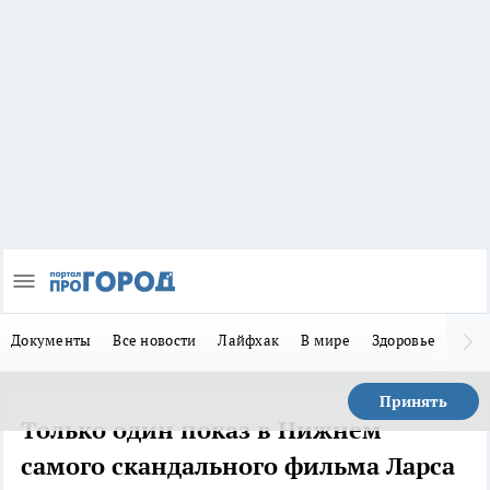
Документы
Все новости
Лайфхак
В мире
Здоровье
Зака
Принять
Только один показ в Нижнем
самого скандального фильма Ларса