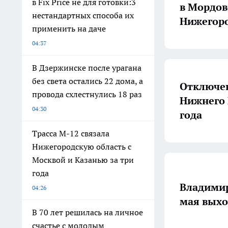
в Fix Price не для готовки:3
в Мордов
нестандартных способа их
Нижегоро
применить на даче
04:37
В Дзержинске после урагана
без света остались 22 дома, а
Отключен
провода схлестнулись 18 раз
Нижнего 
04:30
года
Трасса М-12 связала
Нижегородскую область с
Москвой и Казанью за три
года
Владимир
04:26
мая вых
В 70 лет решилась на личное
счастье с молодым