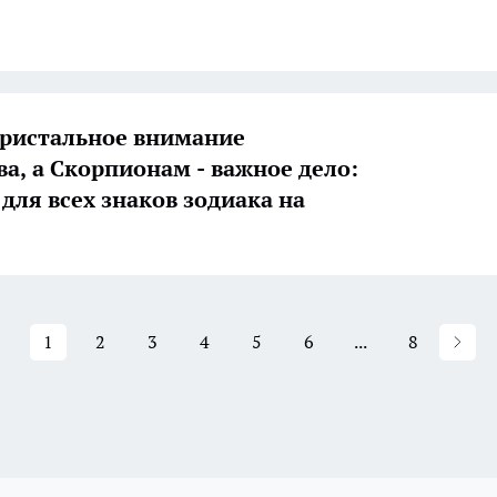
пристальное внимание
ва, а Скорпионам - важное дело:
 для всех знаков зодиака на
1
2
3
4
5
6
...
8