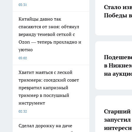
03:31
Стало изв
Победы в
Китайцы давно так
спасаются от зноя: обтянул
веранду теневой сеткой с
Ozon — теперь прохладно и
уютно
Подешеве
03:02
в Нижнем
Хватит маяться с леской
на аукци
триммера: соседский совет
превратил капризный
триммер в послушный
инструмент
Старший 
02:32
запустил
Сделал дорожку на даче
интересн