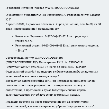
Городской интернет-портал WWW.PROGORODNN.RU
О компании: Учредитель: ИП Звеняцкая Е.А. Редактор сайта: Бакаева
Ю.Г.
Адрес: 610001, Кировская область, г. Киров, ул. Азина, дом № 80, кв. 31
Знак информационной продукции: 16+
Контакты: Редакция: 8-927-669-90-87 Email редакции:
red@pg52.ru
Рекламный отдел: 8-920-004-61-95 Email рекламного отдела:
st@pg52.ru
Сетевое издание WWW.PROGORODNN.RU
(ВВВ.ПРОГОРОДНН.РУ). Регистрация РКН: №: 7378360181.
Регистрационный номер ЭЛ 77-90994 от 10.03.2026., выдано
Федеральной службой по надзору в сфере связи, информационных
технологий и массовых коммуникаций.
Возрастная категория сайта 16+. При использовании материалов
новостного портала progorodnn.ru гиперссылка на ресурс
обязательна
,
в противном случае будут применены нормы
законодательства РФ об авторских и смежных правах.
Редакция портала не несет ответственности за комментарии
пользователей, а также материалы рубрики "народные новости".