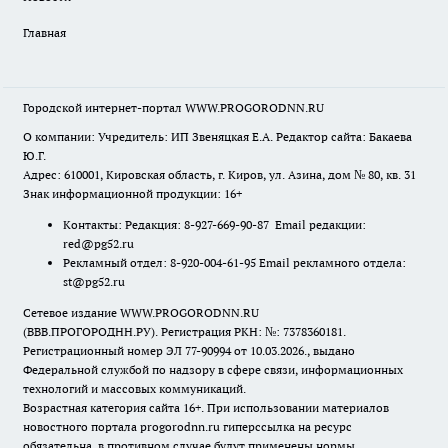
Главная
Городской интернет-портал WWW.PROGORODNN.RU
О компании: Учредитель: ИП Звеняцкая Е.А. Редактор сайта: Бакаева
Ю.Г.
Адрес: 610001, Кировская область, г. Киров, ул. Азина, дом № 80, кв. 31
Знак информационной продукции: 16+
Контакты: Редакция: 8-927-669-90-87 Email редакции:
red@pg52.ru
Рекламный отдел: 8-920-004-61-95 Email рекламного отдела:
st@pg52.ru
Сетевое издание WWW.PROGORODNN.RU
(ВВВ.ПРОГОРОДНН.РУ). Регистрация РКН: №: 7378360181.
Регистрационный номер ЭЛ 77-90994 от 10.03.2026., выдано
Федеральной службой по надзору в сфере связи, информационных
технологий и массовых коммуникаций.
Возрастная категория сайта 16+. При использовании материалов
новостного портала progorodnn.ru гиперссылка на ресурс
обязательна
,
в противном случае будут применены нормы