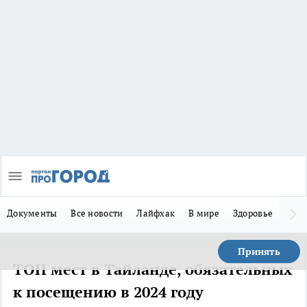
Документы
Все новости
Лайфхак
В мире
Здоровье
Зака
Принять
ТОП мест в Тайланде, обязательных
к посещению в 2024 году