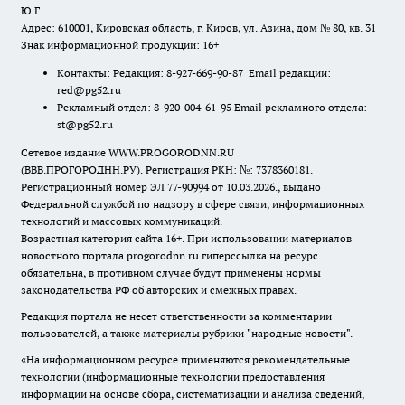
Ю.Г.
Адрес: 610001, Кировская область, г. Киров, ул. Азина, дом № 80, кв. 31
Знак информационной продукции: 16+
Контакты: Редакция: 8-927-669-90-87 Email редакции:
red@pg52.ru
Рекламный отдел: 8-920-004-61-95 Email рекламного отдела:
st@pg52.ru
Сетевое издание WWW.PROGORODNN.RU
(ВВВ.ПРОГОРОДНН.РУ). Регистрация РКН: №: 7378360181.
Регистрационный номер ЭЛ 77-90994 от 10.03.2026., выдано
Федеральной службой по надзору в сфере связи, информационных
технологий и массовых коммуникаций.
Возрастная категория сайта 16+. При использовании материалов
новостного портала progorodnn.ru гиперссылка на ресурс
обязательна
,
в противном случае будут применены нормы
законодательства РФ об авторских и смежных правах.
Редакция портала не несет ответственности за комментарии
пользователей, а также материалы рубрики "народные новости".
«На информационном ресурсе применяются рекомендательные
технологии (информационные технологии предоставления
информации на основе сбора, систематизации и анализа сведений,