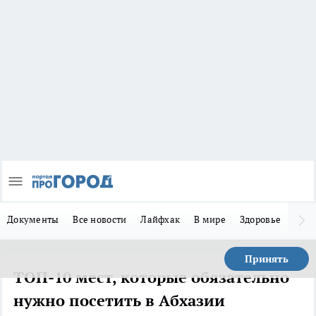
Документы
Все новости
Лайфхак
В мире
Здоровье
Зака
Принять
ТОП-10 мест, которые обязательно
нужно посетить в Абхазии