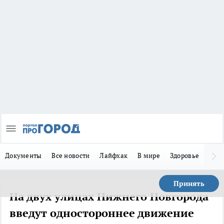
Документы
Все новости
Лайфхак
В мире
Здоровье
Зака
Принять
На двух улицах Нижнего Новгорода
введут одностороннее движение