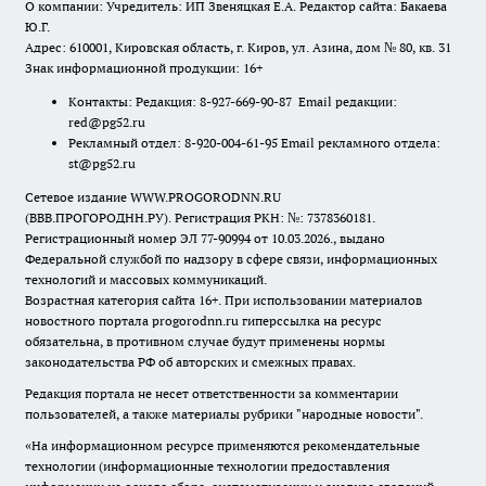
О компании: Учредитель: ИП Звеняцкая Е.А. Редактор сайта: Бакаева
Ю.Г.
Адрес: 610001, Кировская область, г. Киров, ул. Азина, дом № 80, кв. 31
Знак информационной продукции: 16+
Контакты: Редакция: 8-927-669-90-87 Email редакции:
red@pg52.ru
Рекламный отдел: 8-920-004-61-95 Email рекламного отдела:
st@pg52.ru
Сетевое издание WWW.PROGORODNN.RU
(ВВВ.ПРОГОРОДНН.РУ). Регистрация РКН: №: 7378360181.
Регистрационный номер ЭЛ 77-90994 от 10.03.2026., выдано
Федеральной службой по надзору в сфере связи, информационных
технологий и массовых коммуникаций.
Возрастная категория сайта 16+. При использовании материалов
новостного портала progorodnn.ru гиперссылка на ресурс
обязательна
,
в противном случае будут применены нормы
законодательства РФ об авторских и смежных правах.
Редакция портала не несет ответственности за комментарии
пользователей, а также материалы рубрики "народные новости".
«На информационном ресурсе применяются рекомендательные
технологии (информационные технологии предоставления