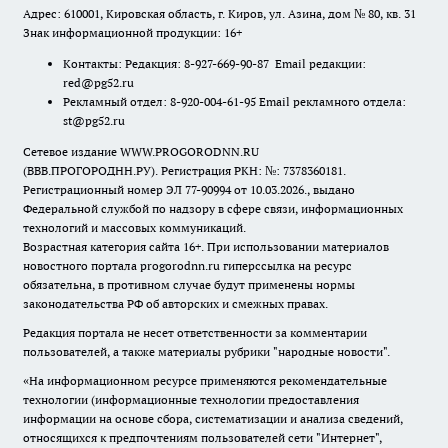
Адрес: 610001, Кировская область, г. Киров, ул. Азина, дом № 80, кв. 31
Знак информационной продукции: 16+
Контакты: Редакция: 8-927-669-90-87 Email редакции:
red@pg52.ru
Рекламный отдел: 8-920-004-61-95 Email рекламного отдела:
st@pg52.ru
Сетевое издание WWW.PROGORODNN.RU
(ВВВ.ПРОГОРОДНН.РУ). Регистрация РКН: №: 7378360181.
Регистрационный номер ЭЛ 77-90994 от 10.03.2026., выдано
Федеральной службой по надзору в сфере связи, информационных
технологий и массовых коммуникаций.
Возрастная категория сайта 16+. При использовании материалов
новостного портала progorodnn.ru гиперссылка на ресурс
обязательна
,
в противном случае будут применены нормы
законодательства РФ об авторских и смежных правах.
Редакция портала не несет ответственности за комментарии
пользователей, а также материалы рубрики "народные новости".
«На информационном ресурсе применяются рекомендательные
технологии (информационные технологии предоставления
информации на основе сбора, систематизации и анализа сведений,
относящихся к предпочтениям пользователей сети "Интернет",