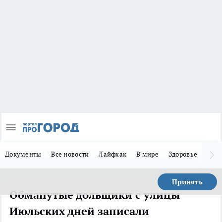
Документы
Все новости
Лайфхак
В мире
Здоровье
Зака
Принять
Обманутые дольщики с улицы
Июльских дней записали