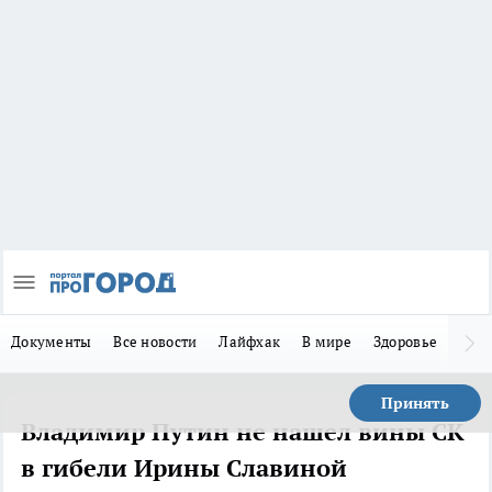
Документы
Все новости
Лайфхак
В мире
Здоровье
Зака
Принять
Владимир Путин не нашел вины СК
в гибели Ирины Славиной