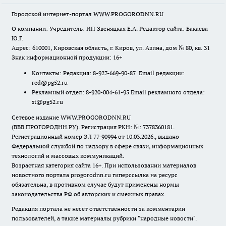
Городской интернет-портал WWW.PROGORODNN.RU
О компании: Учредитель: ИП Звеняцкая Е.А. Редактор сайта: Бакаева
Ю.Г.
Адрес: 610001, Кировская область, г. Киров, ул. Азина, дом № 80, кв. 31
Знак информационной продукции: 16+
Контакты: Редакция: 8-927-669-90-87 Email редакции:
red@pg52.ru
Рекламный отдел: 8-920-004-61-95 Email рекламного отдела:
st@pg52.ru
Сетевое издание WWW.PROGORODNN.RU
(ВВВ.ПРОГОРОДНН.РУ). Регистрация РКН: №: 7378360181.
Регистрационный номер ЭЛ 77-90994 от 10.03.2026., выдано
Федеральной службой по надзору в сфере связи, информационных
технологий и массовых коммуникаций.
Возрастная категория сайта 16+. При использовании материалов
новостного портала progorodnn.ru гиперссылка на ресурс
обязательна
,
в противном случае будут применены нормы
законодательства РФ об авторских и смежных правах.
Редакция портала не несет ответственности за комментарии
пользователей, а также материалы рубрики "народные новости".