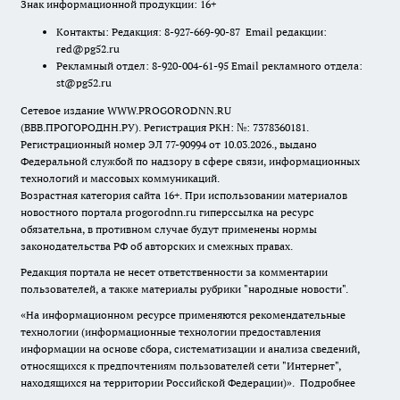
Знак информационной продукции: 16+
Контакты: Редакция: 8-927-669-90-87 Email редакции:
red@pg52.ru
Рекламный отдел: 8-920-004-61-95 Email рекламного отдела:
st@pg52.ru
Сетевое издание WWW.PROGORODNN.RU
(ВВВ.ПРОГОРОДНН.РУ). Регистрация РКН: №: 7378360181.
Регистрационный номер ЭЛ 77-90994 от 10.03.2026., выдано
Федеральной службой по надзору в сфере связи, информационных
технологий и массовых коммуникаций.
Возрастная категория сайта 16+. При использовании материалов
новостного портала progorodnn.ru гиперссылка на ресурс
обязательна
,
в противном случае будут применены нормы
законодательства РФ об авторских и смежных правах.
Редакция портала не несет ответственности за комментарии
пользователей, а также материалы рубрики "народные новости".
«На информационном ресурсе применяются рекомендательные
технологии (информационные технологии предоставления
информации на основе сбора, систематизации и анализа сведений,
относящихся к предпочтениям пользователей сети "Интернет",
находящихся на территории Российской Федерации)».
Подробнее