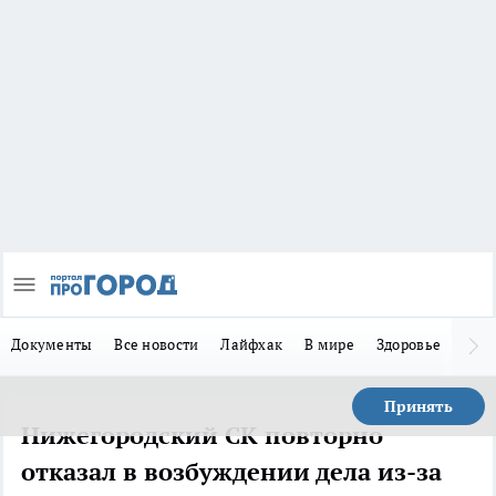
Документы
Все новости
Лайфхак
В мире
Здоровье
Зака
Принять
Нижегородский СК повторно
отказал в возбуждении дела из-за