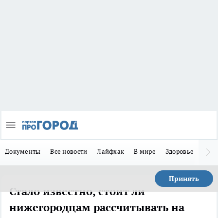
Документы
Все новости
Лайфхак
В мире
Здоровье
Зака
Принять
Стало известно, стоит ли
нижегородцам рассчитывать на