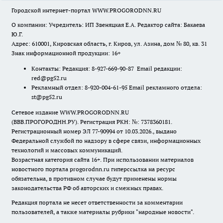
Городской интернет-портал WWW.PROGORODNN.RU
О компании: Учредитель: ИП Звеняцкая Е.А. Редактор сайта: Бакаева
Ю.Г.
Адрес: 610001, Кировская область, г. Киров, ул. Азина, дом № 80, кв. 31
Знак информационной продукции: 16+
Контакты: Редакция: 8-927-669-90-87 Email редакции:
red@pg52.ru
Рекламный отдел: 8-920-004-61-95 Email рекламного отдела:
st@pg52.ru
Сетевое издание WWW.PROGORODNN.RU
(ВВВ.ПРОГОРОДНН.РУ). Регистрация РКН: №: 7378360181.
Регистрационный номер ЭЛ 77-90994 от 10.03.2026., выдано
Федеральной службой по надзору в сфере связи, информационных
технологий и массовых коммуникаций.
Возрастная категория сайта 16+. При использовании материалов
новостного портала progorodnn.ru гиперссылка на ресурс
обязательна
,
в противном случае будут применены нормы
законодательства РФ об авторских и смежных правах.
Редакция портала не несет ответственности за комментарии
пользователей, а также материалы рубрики "народные новости".