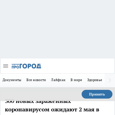
Документы
Все новости
Лайфхак
В мире
Здоровье
Зака
Принять
300 новых зараженных
коронавирусом ожидают 2 мая в