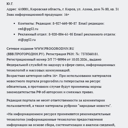
Ю.Г.
Адрес: 610001, Кировская область, г. Киров, ул. Азина, дом № 80, кв. 31
Знак информационной продукции: 16+
Контакты: Редакция: 8-927-669-90-87 Email редакции:
red@pg52.ru
Рекламный отдел: 8-920-004-61-95 Email рекламного отдела:
st@pg52.ru
Сетевое издание WWW.PROGORODNN.RU
(ВВВ.ПРОГОРОДНН.РУ). Регистрация РКН: №: 7378360181.
Регистрационный номер ЭЛ 77-90994 от 10.03.2026., выдано
Федеральной службой по надзору в сфере связи, информационных
технологий и массовых коммуникаций.
Возрастная категория сайта 16+. При использовании материалов
новостного портала progorodnn.ru гиперссылка на ресурс
обязательна
,
в противном случае будут применены нормы
законодательства РФ об авторских и смежных правах.
Редакция портала не несет ответственности за комментарии
пользователей, а также материалы рубрики "народные новости".
«На информационном ресурсе применяются рекомендательные
технологии (информационные технологии предоставления
информации на основе сбора, систематизации и анализа сведений,