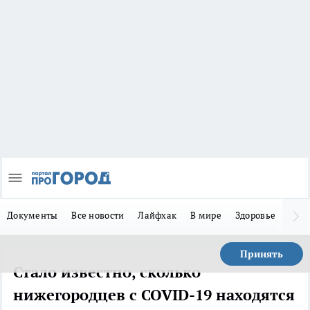
Документы
Все новости
Лайфхак
В мире
Здоровье
Зака
Принять
Стало известно, сколько
нижегородцев с COVID-19 находятся