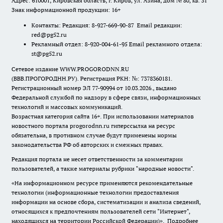
Адрес: 610001, Кировская область, г. Киров, ул. Азина, дом № 80, кв. 31
Знак информационной продукции: 16+
Контакты: Редакция: 8-927-669-90-87 Email редакции:
red@pg52.ru
Рекламный отдел: 8-920-004-61-95 Email рекламного отдела:
st@pg52.ru
Сетевое издание WWW.PROGORODNN.RU
(ВВВ.ПРОГОРОДНН.РУ). Регистрация РКН: №: 7378360181.
Регистрационный номер ЭЛ 77-90994 от 10.03.2026., выдано
Федеральной службой по надзору в сфере связи, информационных
технологий и массовых коммуникаций.
Возрастная категория сайта 16+. При использовании материалов
новостного портала progorodnn.ru гиперссылка на ресурс
обязательна
,
в противном случае будут применены нормы
законодательства РФ об авторских и смежных правах.
Редакция портала не несет ответственности за комментарии
пользователей, а также материалы рубрики "народные новости".
«На информационном ресурсе применяются рекомендательные
технологии (информационные технологии предоставления
информации на основе сбора, систематизации и анализа сведений,
относящихся к предпочтениям пользователей сети "Интернет",
находящихся на территории Российской Федерации)».
Подробнее