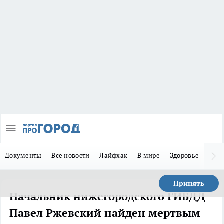
Документы
Все новости
Лайфхак
В мире
Здоровье
Зака
Принять
Начальник нижегородского ГИБДД
Павел Ржевский найден мертвым