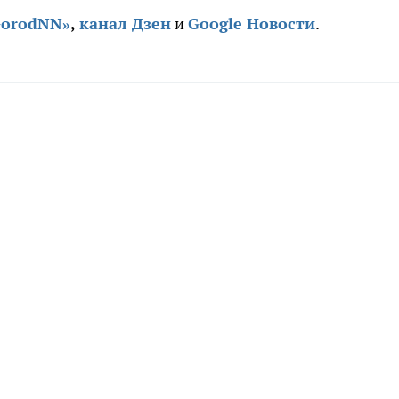
GorodNN»
,
канал Дзен
и
Google Новости
.