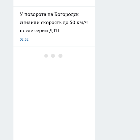
У поворота на Богородск
снизили скорость до 50 км/ч
после серии ДТП
02:52
Борная кислота заставит
томаты вязать кисть за
кистью: точная дозировка
на 10 литров воды
02:32
Простая формула счастья от
древнего мудреца Омара
Хайяма: перестаньте мерить
успех завтрашним днем и
начните жить