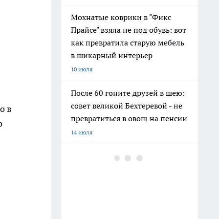
Мохнатые коврики в "Фикс
Прайсе" взяла не под обувь: вот
как превратила старую мебель
в шикарный интерьер
10 июля
После 60 гоните друзей в шею:
совет великой Бехтеревой - не
о в
превратиться в овощ на пенсии
о
14 июля
Гигант с нежной душой: как
создать белоснежную стену
цветов, от которой
невозможно отвести взгляд
13 июля