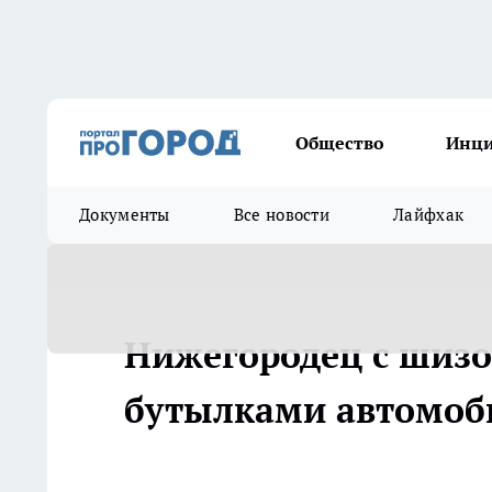
Общество
Инц
Документы
Все новости
Лайфхак
Нижегородец с шизо
бутылками автомоби