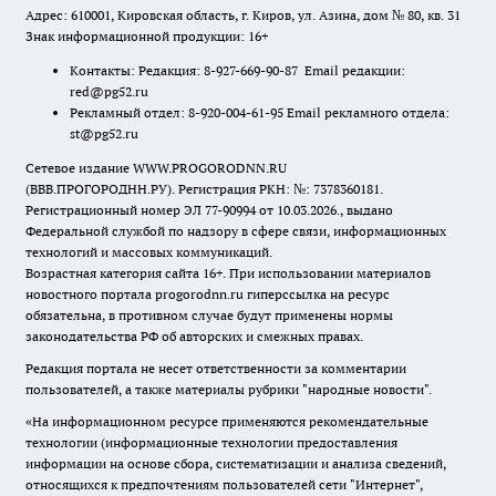
Адрес: 610001, Кировская область, г. Киров, ул. Азина, дом № 80, кв. 31
Знак информационной продукции: 16+
Контакты: Редакция: 8-927-669-90-87 Email редакции:
red@pg52.ru
Рекламный отдел: 8-920-004-61-95 Email рекламного отдела:
st@pg52.ru
Сетевое издание WWW.PROGORODNN.RU
(ВВВ.ПРОГОРОДНН.РУ). Регистрация РКН: №: 7378360181.
Регистрационный номер ЭЛ 77-90994 от 10.03.2026., выдано
Федеральной службой по надзору в сфере связи, информационных
технологий и массовых коммуникаций.
Возрастная категория сайта 16+. При использовании материалов
новостного портала progorodnn.ru гиперссылка на ресурс
обязательна
,
в противном случае будут применены нормы
законодательства РФ об авторских и смежных правах.
Редакция портала не несет ответственности за комментарии
пользователей, а также материалы рубрики "народные новости".
«На информационном ресурсе применяются рекомендательные
технологии (информационные технологии предоставления
информации на основе сбора, систематизации и анализа сведений,
относящихся к предпочтениям пользователей сети "Интернет",