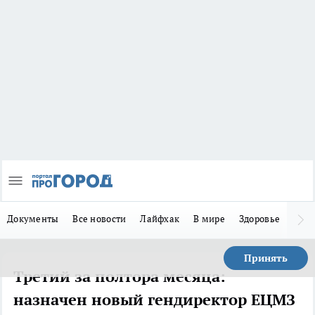
Документы
Все новости
Лайфхак
В мире
Здоровье
Зака
Принять
Третий за полтора месяца:
назначен новый гендиректор ЕЦМЗ