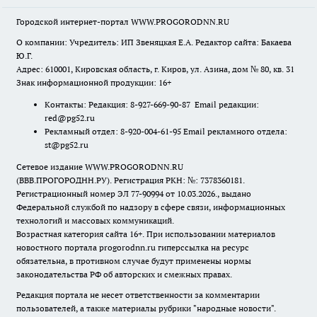
Городской интернет-портал WWW.PROGORODNN.RU
О компании: Учредитель: ИП Звеняцкая Е.А. Редактор сайта: Бакаева
Ю.Г.
Адрес: 610001, Кировская область, г. Киров, ул. Азина, дом № 80, кв. 31
Знак информационной продукции: 16+
Контакты: Редакция: 8-927-669-90-87 Email редакции:
red@pg52.ru
Рекламный отдел: 8-920-004-61-95 Email рекламного отдела:
st@pg52.ru
Сетевое издание WWW.PROGORODNN.RU
(ВВВ.ПРОГОРОДНН.РУ). Регистрация РКН: №: 7378360181.
Регистрационный номер ЭЛ 77-90994 от 10.03.2026., выдано
Федеральной службой по надзору в сфере связи, информационных
технологий и массовых коммуникаций.
Возрастная категория сайта 16+. При использовании материалов
новостного портала progorodnn.ru гиперссылка на ресурс
обязательна
,
в противном случае будут применены нормы
законодательства РФ об авторских и смежных правах.
Редакция портала не несет ответственности за комментарии
пользователей, а также материалы рубрики "народные новости".