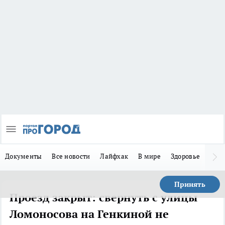
Документы
Все новости
Лайфхак
В мире
Здоровье
Зака
Принять
Проезд закрыт: свернуть с улицы
Ломоносова на Генкиной не