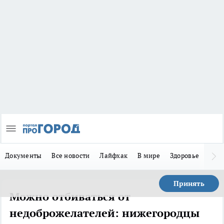
Документы
Все новости
Лайфхак
В мире
Здоровье
Зака
Принять
Можно отбиваться от
недоброжелателей: нижегородцы