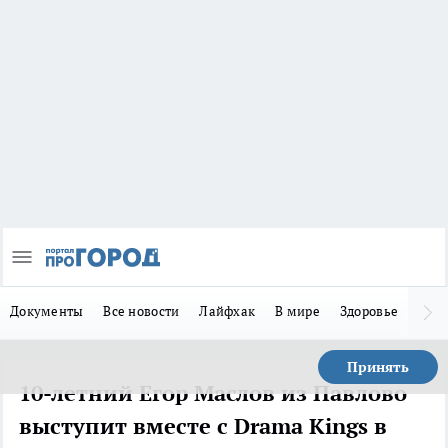
Документы
Все новости
Лайфхак
В мире
Здоровье
Зака
Принять
10-летний Егор Маслов из Павлово
выступит вместе с Drama Kings в