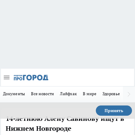
Документы
Все новости
Лайфхак
В мире
Здоровье
Зака
Принять
14-летнюю Алену Савинову ищут в
Нижнем Новгороде