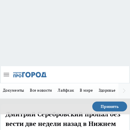
Документы
Все новости
Лайфхак
В мире
Здоровье
Зака
Принять
Дмитрий Серебровский пропал без
вести две недели назад в Нижнем