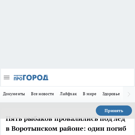
Документы
Все новости
Лайфхак
В мире
Здоровье
Зака
Принять
Пять рыбаков провалились под лед
в Воротынском районе: один погиб