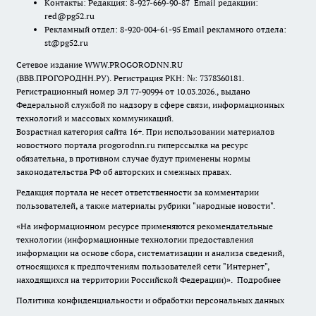
Контакты: Редакция: 8-927-669-90-87 Email редакции:
red@pg52.ru
Рекламный отдел: 8-920-004-61-95 Email рекламного отдела:
st@pg52.ru
Сетевое издание WWW.PROGORODNN.RU
(ВВВ.ПРОГОРОДНН.РУ). Регистрация РКН: №: 7378360181.
Регистрационный номер ЭЛ 77-90994 от 10.03.2026., выдано
Федеральной службой по надзору в сфере связи, информационных
технологий и массовых коммуникаций.
Возрастная категория сайта 16+. При использовании материалов
новостного портала progorodnn.ru гиперссылка на ресурс
обязательна
,
в противном случае будут применены нормы
законодательства РФ об авторских и смежных правах.
Редакция портала не несет ответственности за комментарии
пользователей, а также материалы рубрики "народные новости".
«На информационном ресурсе применяются рекомендательные
технологии (информационные технологии предоставления
информации на основе сбора, систематизации и анализа сведений,
относящихся к предпочтениям пользователей сети "Интернет",
находящихся на территории Российской Федерации)».
Подробнее
Политика конфиденциальности и обработки персональных данных