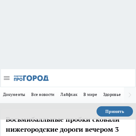
Документы
Все новости
Лайфхак
В мире
Здоровье
Зака
Принять
Восьмибалльные пробки сковали
нижегородские дороги вечером 3