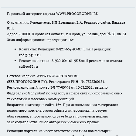
Городской интернет-портал WWW.PROGORODNN.RU
О компании: Учредитель: ИП Звеняцкая Е.А. Редактор сайта: Бакаева
Ю.Г.
Адрес: 610001, Кировская область, г. Киров, ул. Азина, дом № 80, кв. 31
Знак информационной продукции: 16+
Контакты: Редакция: 8-927-669-90-87 Email редакции:
red@pg52.ru
Рекламный отдел: 8-920-004-61-95 Email рекламного отдела:
st@pg52.ru
Сетевое издание WWW.PROGORODNN.RU
(ВВВ.ПРОГОРОДНН.РУ). Регистрация РКН: №: 7378360181.
Регистрационный номер ЭЛ 77-90994 от 10.03.2026., выдано
Федеральной службой по надзору в сфере связи, информационных
технологий и массовых коммуникаций.
Возрастная категория сайта 16+. При использовании материалов
новостного портала progorodnn.ru гиперссылка на ресурс
обязательна
,
в противном случае будут применены нормы
законодательства РФ об авторских и смежных правах.
Редакция портала не несет ответственности за комментарии