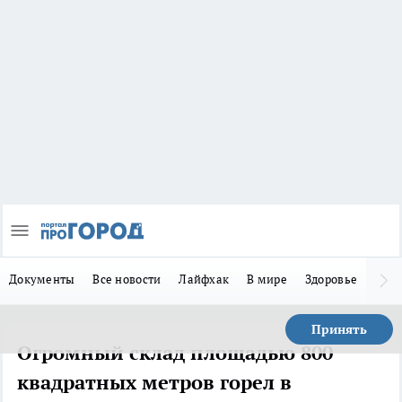
Документы
Все новости
Лайфхак
В мире
Здоровье
Зака
Принять
Огромный склад площадью 800
квадратных метров горел в