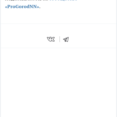
«ProGorodNN»
.